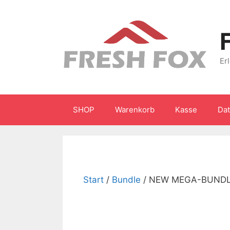
Zum
Inhalt
springen
Er
SHOP
Warenkorb
Kasse
Da
Start
/
Bundle
/ NEW MEGA-BUND