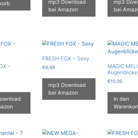
mp3 Download
mp3 Dow
korb
bei Amazon
bei Amaz
FRESH FOX – Sexy
OX –
MAGIC MEL
€
9,49
Augenblicke
€
10,00
mp3 Download
bei Amazon
ownload
In den
mazon
Warenkor