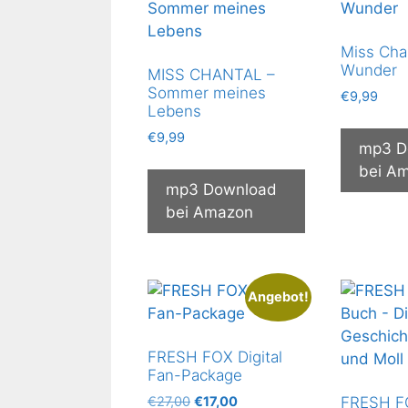
Miss Chan
Wunder
MISS CHANTAL –
Sommer meines
€
9,99
Lebens
€
9,99
mp3 D
bei A
mp3 Download
bei Amazon
Angebot!
FRESH FOX Digital
Fan-Package
Ursprünglicher
Aktueller
€
27,00
€
17,00
FRESH F