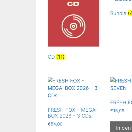
Bundle
(
CD
(11)
FRESH F
FRESH FOX – MEGA-
€
15,99
BOX 2026 – 3 CDs
€
54,00
In den