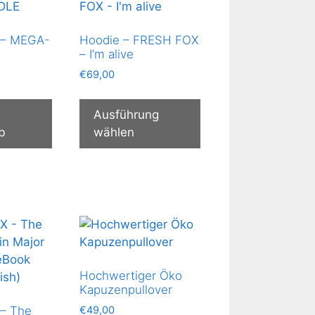
 – MEGA-
Hoodie – FRESH FOX
– I’m alive
€
69,00
Dieses
Produkt
Ausführung
weist
b
wählen
mehrere
Varianten
auf.
Die
Optionen
können
auf
der
Hochwertiger Öko
Produktseite
Kapuzenpullover
gewählt
€
49,00
– The