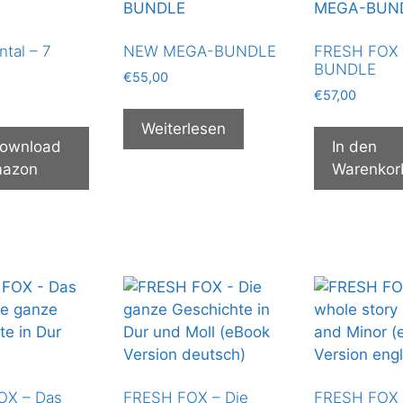
tal – 7
NEW MEGA-BUNDLE
FRESH FOX
BUNDLE
€
55,00
€
57,00
Weiterlesen
ownload
In den
mazon
Warenkor
OX – Das
FRESH FOX – Die
FRESH FOX 