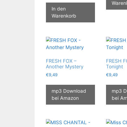
Waren
In den
Warenkorb
FRESH FOX –
FRESH F
Another Mystery
Tonight
€
9,49
€
9,49
mp3 Download
mp3 D
bei Amazon
bei A