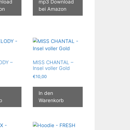
nload
mp3 Download
on
bei Amazon
ODY –
MISS CHANTAL –
Insel voller Gold
€
10,00
In den
b
Warenkorb