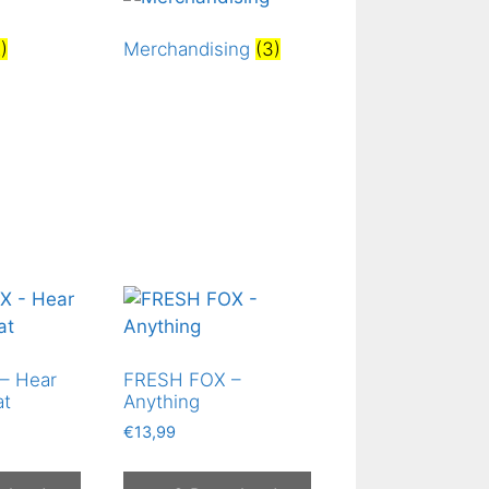
)
Merchandising
(3)
– Hear
FRESH FOX –
at
Anything
€
13,99